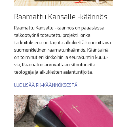
Raamattu Kansalle -käännös
Raamattu Kansalle -käännös on pääasiassa
talkootyönä toteutettu projekti, jonka
tarkoituksena on tarjota alkukieltä kunnioittava
suomenkielinen raamatunkäännös. Kääntäjinä
on toiminut eri kirkkoihin ja seurakuntiin kuulu­
via, Raamatun arvovaltaan sitou­tu­neita
teologeja ja alkukielten asiantuntijoita.
LUE LISÄÄ RK-KÄÄNNÖKSESTÄ