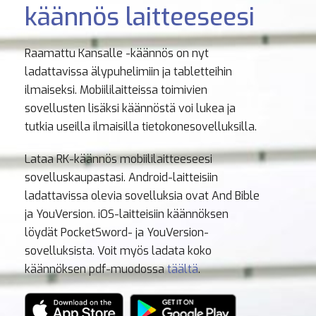
käännös laitteeseesi
Raamattu Kansalle -käännös on nyt
ladattavissa älypuhelimiin ja tabletteihin
ilmaiseksi. Mobiililaitteissa toimivien
sovellusten lisäksi käännöstä voi lukea ja
tutkia useilla ilmaisilla tietokonesovelluksilla.
Lataa RK-käännös mobiililaitteeseesi
sovelluskaupastasi. Android-laitteisiin
ladattavissa olevia sovelluksia ovat And Bible
ja YouVersion. iOS-laitteisiin käännöksen
löydät PocketSword- ja YouVersion-
sovelluksista. Voit myös ladata koko
käännöksen pdf-muodossa
täältä
.